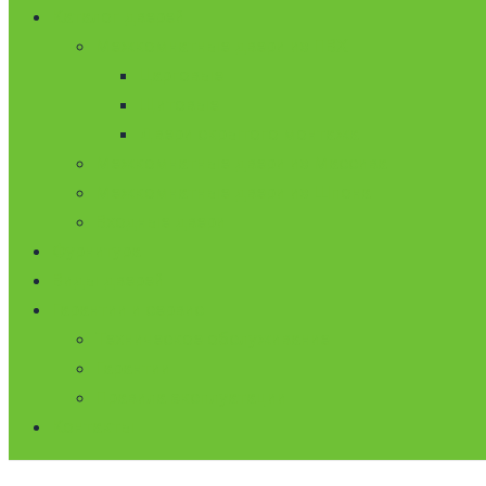
Каталог дверей
Межкомнатные двери из ПВХ
Царговые
Щитовые
Двери скрытого монтажа
Межкомнатные двери из Массива
Межкомнатные двери из Шпона
Входные двери
Фурнитура
Виды дверей
Гарантии и сервис
Техническое обслуживание
Гарантии
Правила эксплуатации
Контакты