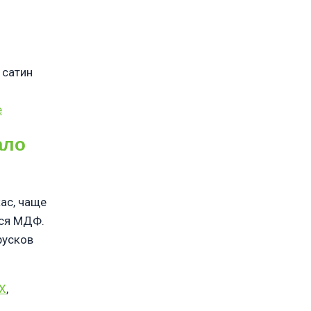
 сатин
е
ало
ас, чаще
тся МДФ.
русков
Х
,