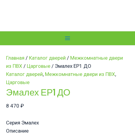
Перейти
к
содержимому
Main
Menu
Главная
/
Каталог дверей
/
Межкомнатные двери
из ПВХ
/
Царговые
/ Эмалех ЕР1 ДО
Каталог дверей
,
Межкомнатные двери из ПВХ
,
Царговые
Эмалех ЕР1 ДО
8 470
₽
Серия Эмалех
Описание